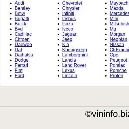
Audi
Chevrolet
Maybach
Bentley
Chrysler
Mazda
Bmw
Infiniti
Mercede
Bugatti
Irisbus
Mini
Buick
Isuzu
Mitsubish
Byd
Iveco
Mg
Cadillac
Jaguar
Morgan
Citroen
Jeep
Neoplan
Daewoo
Kia
Nissan
Daf
Koenigsegg
Oldsmobi
Daihatsu
Lamborghini
Opel
Dodge
Lancia
Peugeot
Ferrari
Land Rover
Pontiac
Fiat
Lexus
Porsche
Ford
Lincoln
Proton
©vininfo.bi