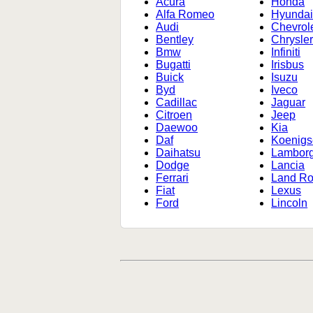
Acura
Honda
Alfa Romeo
Hyunda
Audi
Chevrol
Bentley
Chrysle
Bmw
Infiniti
Bugatti
Irisbus
Buick
Isuzu
Byd
Iveco
Cadillac
Jaguar
Citroen
Jeep
Daewoo
Kia
Daf
Koenig
Daihatsu
Lamborg
Dodge
Lancia
Ferrari
Land Ro
Fiat
Lexus
Ford
Lincoln