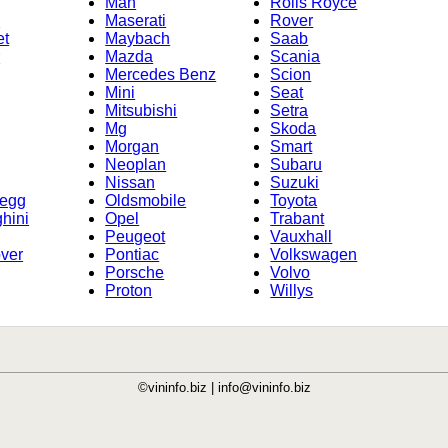
Man
Rolls Royce
i
Maserati
Rover
et
Maybach
Saab
r
Mazda
Scania
Mercedes Benz
Scion
Mini
Seat
Mitsubishi
Setra
Mg
Skoda
Morgan
Smart
Neoplan
Subaru
Nissan
Suzuki
segg
Oldsmobile
Toyota
hini
Opel
Trabant
Peugeot
Vauxhall
ver
Pontiac
Volkswagen
Porsche
Volvo
Proton
Willys
©vininfo.biz |
info@vininfo.biz