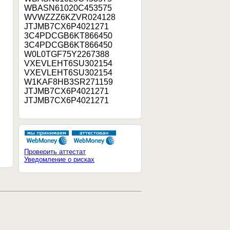
WBASN61020C453575
WVWZZZ6KZVR024128
JTJMB7CX6P4021271
3C4PDCGB6KT866450
3C4PDCGB6KT866450
W0L0TGF75Y2267388
VXEVLEHT6SU302154
VXEVLEHT6SU302154
W1KAF8HB3SR271159
JTJMB7CX6P4021271
JTJMB7CX6P4021271
Проверить аттестат
Уведомление о рисках