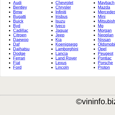
Audi
Chevrolet
Maybach
Bentley
Chrysler
Mazda
Bmw
Infiniti
Mercede
Bugatti
Irisbus
Mini
Buick
Isuzu
Mitsubish
Byd
Iveco
Mg
Cadillac
Jaguar
Morgan
Citroen
Jeep
Neoplan
Daewoo
Kia
Nissan
Daf
Koenigsegg
Oldsmobi
Daihatsu
Lamborghini
Opel
Dodge
Lancia
Peugeot
Ferrari
Land Rover
Pontiac
Fiat
Lexus
Porsche
Ford
Lincoln
Proton
©vininfo.bi